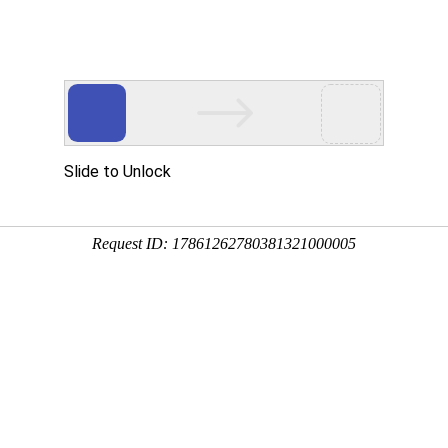
线上展厅
商务配对



信号 这一顶层战略站上新台阶!
01 14:22:37
治局常委、国务院总理、国务院振兴东北地区等老工业基地领导小组组
更