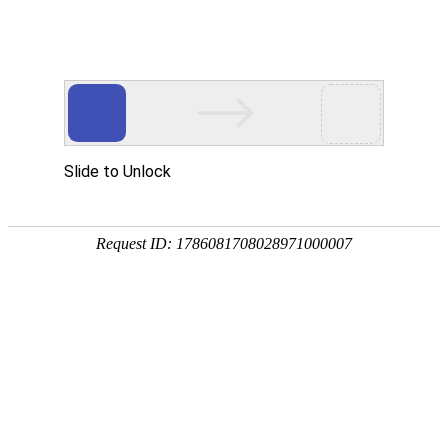
中文
/
English
您的位置：
首页
>
新闻动态
>
最新动态

喜报｜太阳成城会展连摘四项
又双叒叕获奖了